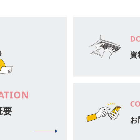
D
資
ATION
C
概要
お