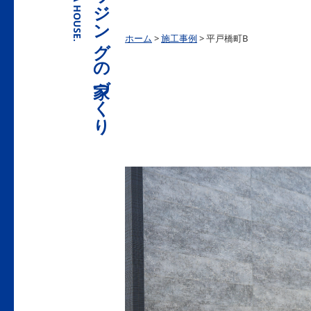
ホーム
>
施工事例
>
平戸橋町B