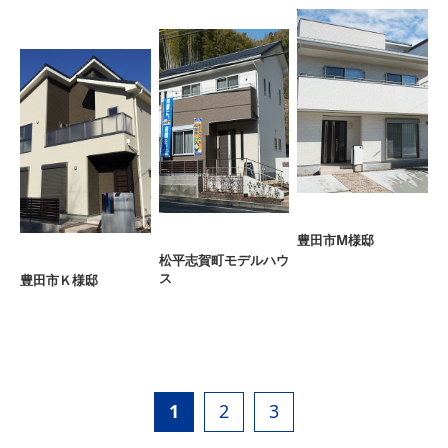
豊田市M様邸
松平志賀町モデルハウ
ス
豊田市Ｋ様邸
1
2
3